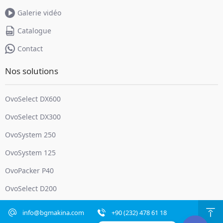
Galerie vidéo
Catalogue
Contact
Nos solutions
OvoSelect DX600
OvoSelect DX300
OvoSystem 250
OvoSystem 125
OvoPacker P40
OvoSelect D200
info@bgmakina.com
+90 (232) 478 61 18