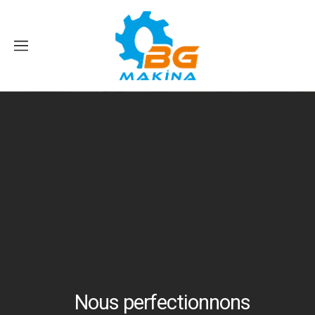
N
o
u
s
p
e
r
f
e
c
t
i
o
n
n
o
n
s