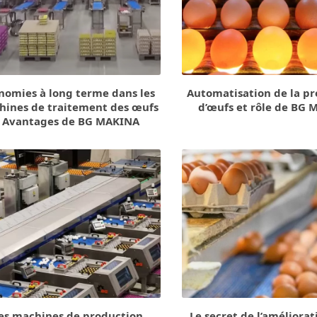
nomies à long terme dans les
Automatisation de la p
hines de traitement des œufs
d’œufs et rôle de BG
: Avantages de BG MAKINA
es machines de production
Le secret de l’améliorat