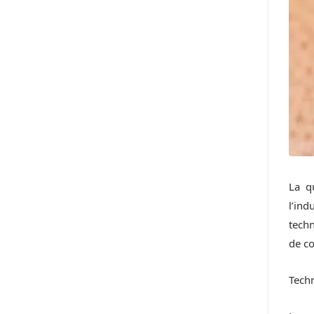
La q
l’ind
techn
de c
Tech