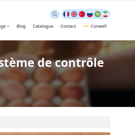
age
Blog
Catalogue
Contact
Conwell
stème de contrôle
é