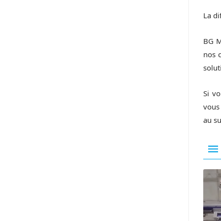
La d
BG MA
nos c
solut
Si vo
vous 
au su