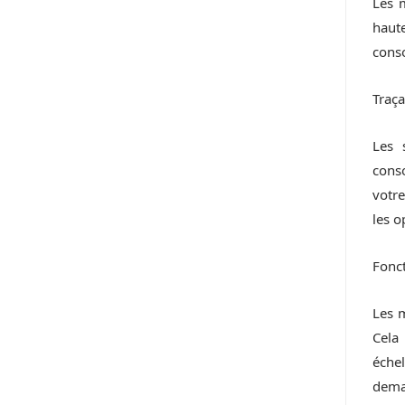
Les 
haute
conso
Traçab
Les 
cons
votre
les o
Fonct
Les 
Cela
éche
dema