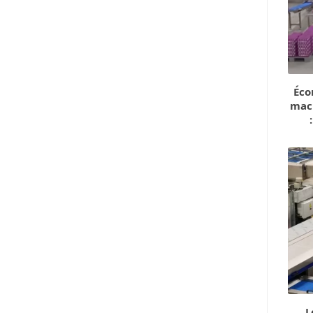
Éco
mac
L