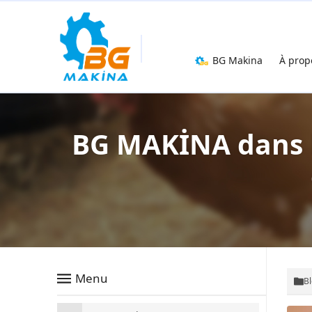
BG Makina
À prop
BG MAKİNA dans l
Menu
B